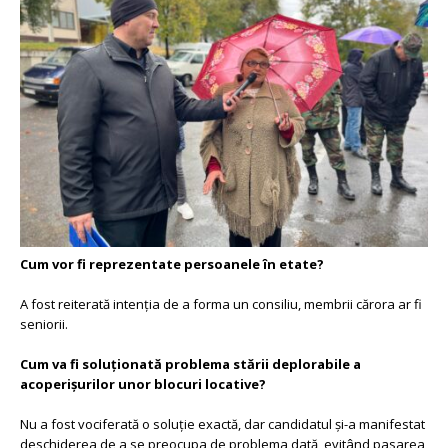
Cum vor fi reprezentate persoanele în etate?
A fost reiterată intenția de a forma un consiliu, membrii cărora ar fi
seniorii.
Cum va fi soluționată problema stării deplorabile a
acoperișurilor unor blocuri locative?
Nu a fost vociferată o soluție exactă, dar candidatul și-a manifestat
deschiderea de a se preocupa de problema dată, evitând pasarea