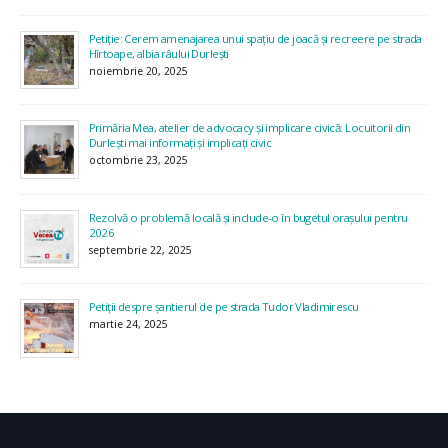
Petiție: Cerem amenajarea unui spațiu de joacă și recreere pe strada
Hîrtoape, albia râului Durlești
noiembrie 20, 2025
Primăria Mea, atelier de advocacy și implicare civică: Locuitorii din
Durlești mai informați și implicați civic
octombrie 23, 2025
Rezolvă o problemă locală și include-o în bugetul orașului pentru
2026
septembrie 22, 2025
Petiții despre șantierul de pe strada Tudor Vladimirescu
martie 24, 2025