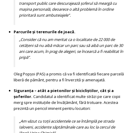
transport public care descurajează șoferul să meargă cu
mașina personală, deoarece o altă problemă în ordine
prioritară sunt ambuteiajele”.
Parcurile și terenurile de joacă.
„Consider că nu am meritat ca o localitate de 22 000 de
cetățeni să nu aibă măcar un parc sau să aibă un parc de 30
ani care acum, în prag de alegeri, se încearcă a fi reabilitat în
pripă”
.
Oleg Popșoi (PAS)
a promis că va fi identificată fiecare parcelă
liberă de pământ, pentru a fi înverzită și amenajată.
Siguranța – atât a pietonilor și bicicliștilor, cât și a
șoferilor.
Candidatul a identificat multe străzi pe care copii
merg spre instituțiile de învățământ, fără trotuare. Acestea
prezintă un pericol iminent pentru locuitori:
„Am văzut cu toții accidentele ce se întâmplă pe strada
Ialoveni, accidente săptămânale care au loc la cercul de