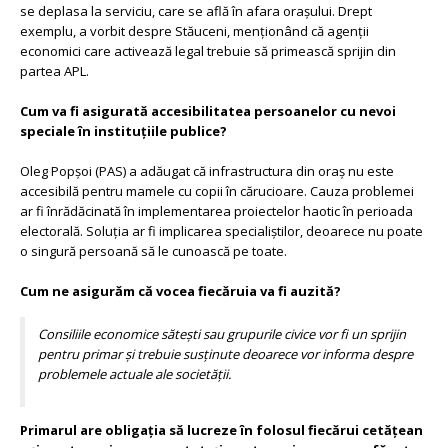
se deplasa la serviciu, care se află în afara orașului. Drept
exemplu, a vorbit despre Stăuceni, menționând că agenții
economici care activează legal trebuie să primească sprijin din
partea APL.
Cum va fi asigurată accesibilitatea persoanelor cu nevoi
speciale în instituțiile publice?
Oleg Popșoi (PAS) a adăugat că infrastructura din oraș nu este
accesibilă pentru mamele cu copii în cărucioare. Cauza problemei
ar fi înrădăcinată în implementarea proiectelor haotic în perioada
electorală. Soluția ar fi implicarea specialiștilor, deoarece nu poate
o singură persoană să le cunoască pe toate.
Cum ne asigurăm că vocea fiecăruia va fi auzită?
Consiliile economice sătești sau grupurile civice vor fi un sprijin
pentru primar și trebuie susținute deoarece vor informa despre
problemele actuale ale societății.
Primarul are obligația să lucreze în folosul fiecărui cetățean