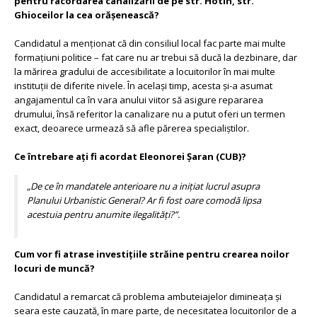
pentru racordarea canalizării de pe str. Hotin, str.
Ghioceilor la cea orășenească?
Candidatul a menționat că
din consiliul local fac parte mai multe
formațiuni politice – fat care nu ar trebui să ducă la dezbinare, dar
la mărirea gradului de accesibilitate a locuitorilor în mai multe
instituții de diferite nivele. În același timp, acesta și-a asumat
angajamentul ca în vara anului viitor să asigure repararea
drumului, însă referitor la canalizare nu a putut oferi un termen
exact, deoarece urmează să afle părerea specialiștilor.
Ce întrebare ați fi acordat Eleonorei Șaran (CUB)?
„
De ce în mandatele anterioare nu a inițiat lucrul asupra
Planului Urbanistic General? Ar fi fost oare comodă lipsa
acestuia pentru anumite ilegalități?
”.
Cum vor fi atrase investițiile străine pentru crearea noilor
locuri de muncă?
Candidatul a remarcat că problema ambuteiajelor dimineața și
seara este cauzată, în mare parte, de necesitatea locuitorilor de a