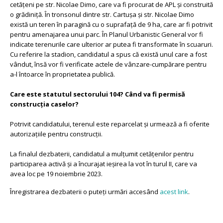
cetățeni pe str. Nicolae Dimo, care va fi procurat de APL și construită
o grădiniță. În tronsonul dintre str. Cartușa și str. Nicolae Dimo
există un teren în paragină cu o suprafață de 9 ha, care ar fi potrivit
pentru amenajarea unui parc. În Planul Urbanistic General vor fi
indicate terenurile care ulterior ar putea fi transformate în scuaruri.
Cu referire la stadion, candidatul a spus că există unul care a fost
vândut, însă vor fi verificate actele de vânzare-cumpărare pentru
a-l întoarce în proprietatea publică.
Care este statutul sectorului 104? Când va fi permisă
construcția caselor?
Potrivit candidatului, terenul este reparcelat și urmează a fi oferite
autorizațiile pentru construcții.
La finalul dezbaterii, candidatul a mulțumit cetățenilor pentru
participarea activă și a încurajat ieșirea la vot în turul II, care va
avea loc pe 19 noiembrie 2023.
Înregistrarea dezbaterii o puteți urmări accesând
acest link
.