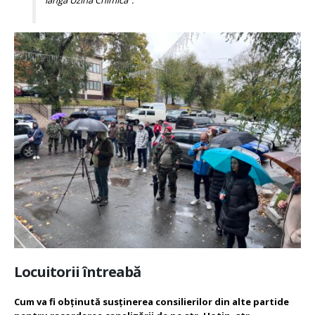
lângă Uzina Chimică”.
Locuitorii întreabă
Cum va fi obținută susținerea consilierilor din alte partide