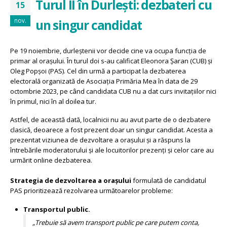
Turul II în Durlești: dezbateri cu
15
nov.
un singur candidat
Pe 19 noiembrie, durleștenii vor decide cine va ocupa funcția de
primar al orașului. În turul doi s-au calificat Eleonora Șaran (CUB) și
Oleg Popșoi (PAS). Cel din urmă a participat la dezbaterea
electorală organizată de Asociația Primăria Mea în
data de 29
octombrie 2023, pe când candidata CUB nu a dat curs invitațiilor nici
în primul, nici în al doilea tur.
Astfel, de această dată, localnicii nu au avut parte de o dezbatere
clasică, deoarece a fost prezent doar un singur candidat. Acesta a
prezentat viziunea de dezvoltare a orașului și a răspuns la
întrebările moderatorului și ale locuitorilor prezenți și celor care au
urmărit online dezbaterea.
S
trategia de dezvoltarea a orașului
formulată de candidatul
PAS prioritizează rezolvarea următoarelor probleme:
Transportul public.
„Trebuie să avem transport public pe care putem conta,