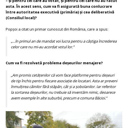
– și pentru cei care au votat, și pentru cei care nu au făcut
asta. În acest sens, cum va fi asigurată buna conlucrare
între autoritatea executivă (primăria) și cea deliberativă
(Consiliul local)?
Popșoi a citat un primar cunoscut din România, care a spus:
„…în primul an de mandat voi lucra pentru a câștiga încrederea
celor care nu mi-au acordat votul lor.”
Cum va fi rezolvată problema deșeurilor menajere?
„Am promis cetățenilor că vom face platforme pentru deșeuri
de tip închis pentru fiecare asociație de locatari. Asta ar preveni
înmulțirea câinilor fără stăpân, cât și a șobolanilor. Iar referitor
la sortarea deșeurilor, nu trebuie să inventăm nimic, deoarece
avem exemple în alte suburbii, precum e comuna Băcioi.”