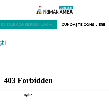
ECIZIILE CONSILIULUI LOCAL
CUNOAȘTE CONSILIERII
ști