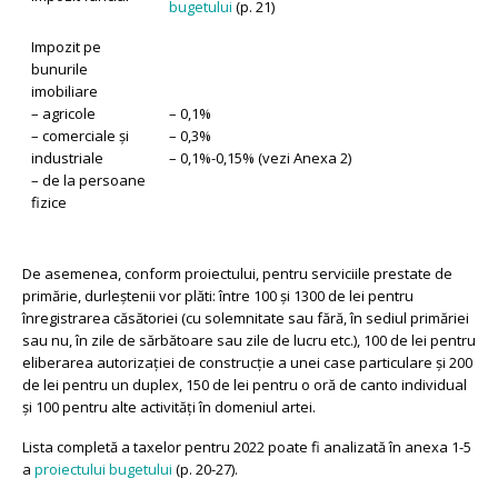
bugetului
(p. 21)
Impozit pe
bunurile
imobiliare
– agricole
– 0,1%
– comerciale și
– 0,3%
industriale
– 0,1%-0,15% (vezi Anexa 2)
– de la persoane
fizice
De asemenea, conform proiectului, pentru serviciile prestate de
primărie, durleștenii vor plăti: între 100 și 1300 de lei pentru
înregistrarea căsătoriei (cu solemnitate sau fără, în sediul primăriei
sau nu, în zile de sărbătoare sau zile de lucru etc.), 100 de lei pentru
eliberarea autorizației de construcție a unei case particulare și 200
de lei pentru un duplex, 150 de lei pentru o oră de canto individual
și 100 pentru alte activități în domeniul artei.
Lista completă a taxelor pentru 2022 poate fi analizată în anexa 1-5
a
proiectului bugetului
(p. 20-27).