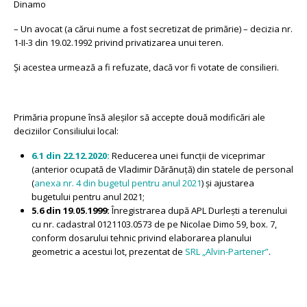
Dinamo
– Un avocat (a cărui nume a fost secretizat de primărie) – decizia nr.
1-II-3 din 19.02.1992 privind privatizarea unui teren.
Și acestea urmează a fi refuzate, dacă vor fi votate de consilieri.
Primăria propune însă aleșilor să accepte două modificări ale
deciziilor Consiliului local:
6.1 din 22.12.2020:
Reducerea unei funcții de viceprimar
(anterior ocupată de Vladimir Dărănuță) din statele de personal
(
anexa nr. 4 din bugetul pentru anul 2021
) și ajustarea
bugetului pentru anul 2021;
5.6 din 19.05.1999:
Înregistrarea după APL Durlești a terenului
cu nr. cadastral 0121103.0573 de pe Nicolae Dimo 59, box. 7,
conform dosarului tehnic privind elaborarea planului
geometric a acestui lot, prezentat de
SRL „Alvin-Partener”
.