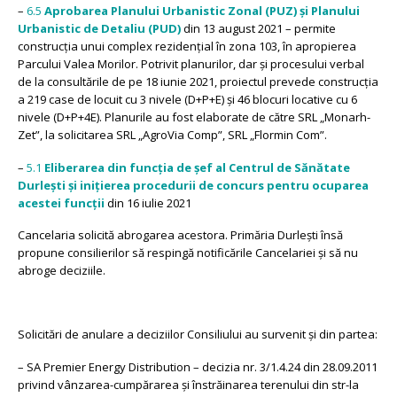
–
6.5
Aprobarea Planului Urbanistic Zonal (PUZ) și Planului
Urbanistic de Detaliu (PUD)
din 13 august 2021 – permite
construcția unui complex rezidențial în zona 103, în apropierea
Parcului Valea Morilor. Potrivit planurilor, dar și procesului verbal
de la consultările de pe 18 iunie 2021, proiectul prevede construcția
a 219 case de locuit cu 3 nivele (D+P+E) și 46 blocuri locative cu 6
nivele (D+P+4E). Planurile au fost elaborate de către SRL „Monarh-
Zet”, la solicitarea SRL „AgroVia Comp”, SRL „Flormin Com”.
–
5.1
Eliberarea din funcția de șef al Centrul de Sănătate
Durlești și inițierea procedurii de concurs pentru ocuparea
acestei funcții
din 16 iulie 2021
Cancelaria solicită abrogarea acestora. Primăria Durlești însă
propune consilierilor să respingă notificările Cancelariei și să nu
abroge deciziile.
Solicitări de anulare a deciziilor Consiliului au survenit și din partea:
– SA Premier Energy Distribution – decizia nr. 3/1.4.24 din 28.09.2011
privind vânzarea-cumpărarea și înstrăinarea terenului din str-la