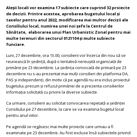
Aleșii locali vor examina 17 subiecte care cuprind 32 proiecte
de decizii. Printre acestea, aprobarea bugetului local și
taxelor pentru anul 2022, modificarea mai multor decizii ale
Consiliului local, numirea unei noi șefe la Centrul de
Sănătate, elaborarea unui Plan Urbanistic Zonal pentru mai
multe terenuri din sectorul 0121104 și multe subiecte
funciare.
Luni, 27 decembrie, ora 15.00, consilierii vor încerca din nou să se
reunească în ședință, după o tentativă nereușită organizată de
primărie pe 23 decembrie. La ședința convocată de primară pe 23
decembrie nu s-au prezentat mai mulți consilieri din platforma DA,
PAS și independenți, din motiv că pe agendă nu era inclus proiectul
bugetului, precum și refuzul primăriei de a prezenta consilierilor
informația solicitată cu privire la diverse subiecte.
Ca urmare, consilierii au solicitat convocarea repetată a ședinței
Consiliului pe 27 decembrie, la care se va examina bugetul local
pentru anul viitor.
Pe agendă se regăsesc mai multe proiecte care urmau a fi
examinate pe 23 decembrie. Au fost excluse însă subiectele privind