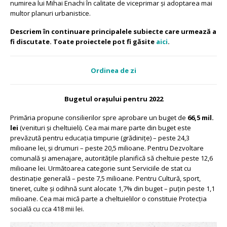
numirea lui Mihai Enachi în calitate de viceprimar și adoptarea mai
multor planuri urbanistice.
Descriem în continuare principalele subiecte care urmează a
fi discutate. Toate proiectele pot fi găsite
aici
.
Ordinea de zi
Bugetul orașului pentru 2022
Primăria propune consilierilor spre aprobare un buget de
66,5 mil.
lei
(venituri și cheltuieli). Cea mai mare parte din buget este
prevăzută pentru educația timpurie (grădinițe) – peste 24,3
milioane lei, și drumuri – peste 20,5 milioane. Pentru Dezvoltare
comunală și amenajare, autoritățile planifică să cheltuie peste 12,6
milioane lei. Următoarea categorie sunt Serviciile de stat cu
destinație generală – peste 7,5 milioane. Pentru Cultură, sport,
tineret, culte și odihnă sunt alocate 1,7% din buget – puțin peste 1,1
milioane. Cea mai mică parte a cheltuielilor o constituie Protecția
socială cu cca 418 mii lei.