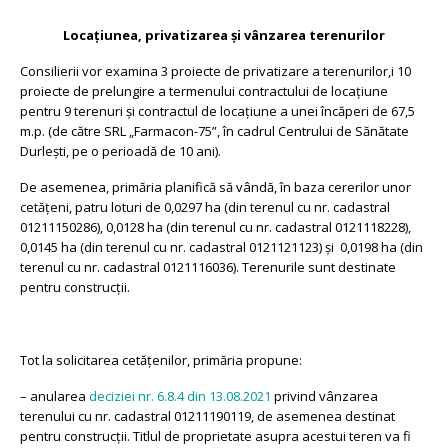
Locațiunea, privatizarea și vânzarea terenurilor
Consilierii vor examina 3 proiecte de privatizare a terenurilor,i 10
proiecte de prelungire a termenului contractului de locațiune
pentru 9 terenuri și contractul de locațiune a unei încăperi de 67,5
m.p. (de către SRL „Farmacon-75”, în cadrul Centrului de Sănătate
Durlești, pe o perioadă de 10 ani).
De asemenea, primăria planifică să vândă, în baza cererilor unor
cetățeni, patru loturi de 0,0297 ha (din terenul cu nr. cadastral
01211150286), 0,0128 ha (din terenul cu nr. cadastral 0121118228),
0,0145 ha (din terenul cu nr. cadastral 0121121123) și 0,0198 ha (din
terenul cu nr. cadastral 0121116036). Terenurile sunt destinate
pentru construcții.
Tot la solicitarea cetățenilor, primăria propune:
– anularea
deciziei nr. 6.8.4 din 13.08.2021
privind vânzarea
terenului cu nr. cadastral 01211190119, de asemenea destinat
pentru construcții. Titlul de proprietate asupra acestui teren va fi