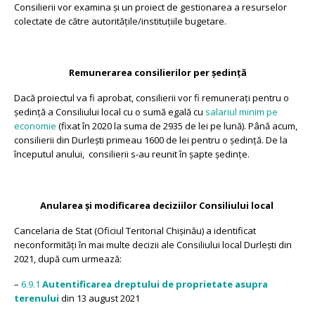
Consilierii vor examina și un proiect de gestionarea a resurselor
colectate de către autoritățile/instituțiile bugetare.
Remunerarea consilierilor per ședință
Dacă proiectul va fi aprobat, consilierii vor fi remunerați pentru o
ședință a Consiliului local cu o sumă egală cu
salariul minim pe
economie
(fixat în 2020 la suma de 2935 de lei pe lună). Până acum,
consilierii din Durlești primeau 1600 de lei pentru o ședință. De la
începutul anului, consilierii s-au reunit în șapte ședințe.
Anularea și modificarea deciziilor Consiliului local
Cancelaria de Stat (Oficiul Teritorial Chișinău) a identificat
neconformități în mai multe decizii ale Consiliului local Durlești din
2021, după cum urmează:
–
6.9.1
Autentificarea dreptului de proprietate asupra
terenului
din 13 august 2021