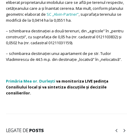
eliberat proprietarului imobilului care se află pe terenul respectiv,
cetățeanului care a și înaintat cererea. Mai mult, conform planului
geometric elaborat de
SC „Alvin-Partner”
, suprafața terenului se
modifică de la 0,0414 ha la 0,0551 ha.
– schimbarea destinației a două terenuri, din „agricole” în „pentru
construcții”, cu suprafața de 0,05 ha (nr. cadastral 0121103832) și
0,0502 ha (nr. cadastral 01211031159).
– schimbarea destinației unui apartament de pe str. Tudor
Vladimirescu de 44.5 m.p. din destinație „locativă” în „nelocativă”.
Primăria Mea or. Durlești
va monitoriza LIVE ședința
Consiliului local și va sintetiza discuțiile și deciziile
consilierilor.
LEGATE DE
POSTS