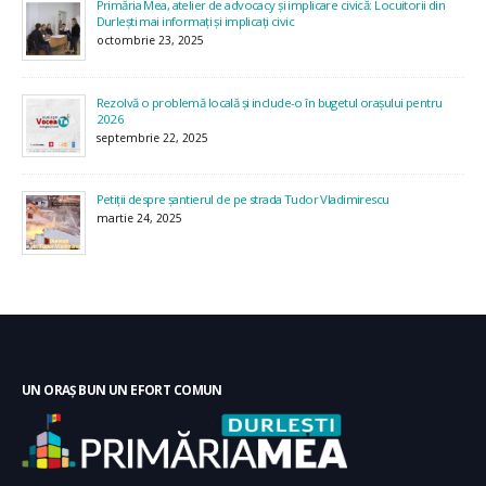
Primăria Mea, atelier de advocacy și implicare civică: Locuitorii din
Durlești mai informați și implicați civic
octombrie 23, 2025
Rezolvă o problemă locală și include-o în bugetul orașului pentru
2026
septembrie 22, 2025
Petiții despre șantierul de pe strada Tudor Vladimirescu
martie 24, 2025
UN ORAȘ BUN UN EFORT COMUN