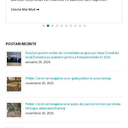
Citeste Mai Mult
POSTARI RECENTE
Două propuneri venite din comunitate au ajuns pe masa Consiliului
local Durlești și au susținere pentru a fi implementate în 2026
ianuarie 29, 2026
Petiție: Cerem amenajarea unor spații publice în zona Cartușa
noiembrie 29, 2025
Petiție: Cerem amenajarea unui spațiu de joacă și recreere pe strada
Hîrtoape, albia râului Durlești
noiembrie 20, 2025