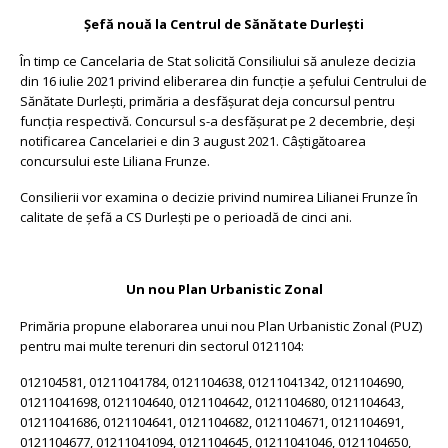
Șefă nouă la Centrul de Sănătate Durlești
În timp ce Cancelaria de Stat solicită Consiliului să anuleze decizia
din 16 iulie 2021 privind eliberarea din funcție a șefului Centrului de
Sănătate Durlești, primăria a desfășurat deja concursul pentru
funcția respectivă. Concursul s-a desfășurat pe 2 decembrie, deși
notificarea Cancelariei e din 3 august 2021. Câștigătoarea
concursului este Liliana Frunze.
Consilierii vor examina o decizie privind numirea Lilianei Frunze în
calitate de șefă a CS Durlești pe o perioadă de cinci ani.
Un nou Plan Urbanistic Zonal
Primăria propune elaborarea unui nou Plan Urbanistic Zonal (PUZ)
pentru mai multe terenuri din sectorul 0121104:
012104581, 01211041784, 0121104638, 01211041342, 0121104690,
01211041698, 0121104640,
0121104642, 0121104680, 0121104643,
01211041686, 0121104641, 0121104682,
0121104671, 0121104691,
0121104677, 01211041094, 0121104645,
01211041046,
0121104650,