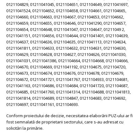
0121104829, 01211041045, 0121104651, 0121104649, 01211041697,
01211041524, 0121104652, 0121104658, 0121104661, 0121104665,
0121104660, 0121104663, 0121104667, 0121104653, 0121104662,
0121104659,
0121104655,
0121104646, 01211041290, 0121104657,
0121104654, 0121104648,
01211041047,
0121104647, 01211049 2,
01211041151, 0121104656, 0121104644,
01211041401,
0121104639,
0121104637, 0121104636, 0121104635, 01211041113,
0121104634,
01211041811,
0121104633, 0121104632, 0121104631, 0121104630,
0121104629, 0121104628, 0121104627, 0121104626, 01211041030,
01211041031, 01211041386,
0121104664, 0121104668, 0121104666,
0121104670, 0121104669,
01211041192,
0121104675, 0121104720,
0121104673, 0121104674, 0121104676,
0121104678, 0121104679,
0121104672, 01211041721, 01211041767, 0121104933,
0121104681,
01211041163, 0121104686, 0121104684, 01211041720, 0121104687,
0121104685, 01211041760, 01211041314, 0121104688, 01211041813,
01211041814, 0121104689, 0121104847, 0121104683, 0121104692,
0121104697, 01211041161, 0121104693.
Conform proiectului de decizie, necesitatea elaborării PUZ-ului ar fi
fost semnalată de proprietarii sectorului, care s-au adresat cu
solicitări la primărie.