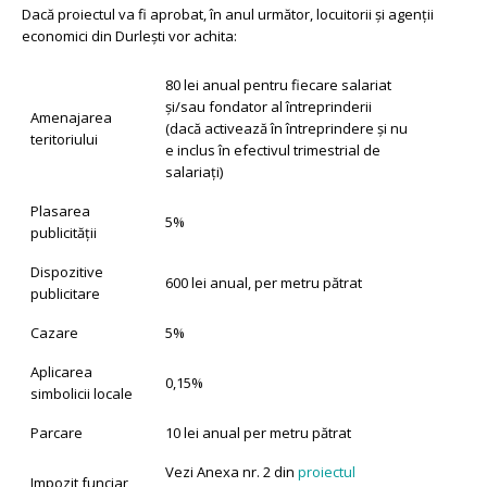
Dacă proiectul va fi aprobat, în anul următor, locuitorii și agenții
economici din Durlești vor achita:
80 lei anual pentru fiecare salariat
și/sau fondator al întreprinderii
Amenajarea
(dacă activează în întreprindere și nu
teritoriului
e inclus în efectivul trimestrial de
salariați)
Plasarea
5%
publicității
Dispozitive
600 lei anual, per metru pătrat
publicitare
Cazare
5%
Aplicarea
0,15%
simbolicii locale
Parcare
10 lei anual per metru pătrat
Vezi Anexa nr. 2 din
proiectul
Impozit funciar