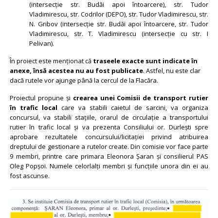
(intersecție str. Budăi apoi întoarcere), str. Tudor
Vladimirescu, str. Codrilor (DEPO), str. Tudor Vladimirescu, str.
N. Gribov (intersecție str. Budăi apoi întoarcere, str. Tudor
Vladimirescu, str. T. Vladimirescu (intersecție cu str. I
Pelivan).
În proiect este menționat că
traseele exacte sunt indicate în
anexe, însă acestea nu au fost publicate
. Astfel, nu este clar
dacă rutele vor ajunge până la cercul de la Flacăra.
Proiectul propune și
crearea unei Comisii de transport rutier
în trafic local
care va stabili caietul de sarcini, va organiza
concursul, va stabili stațiile, orarul de circulație a transportului
rutier în trafic local și va prezenta Consiliului or. Durlești spre
aprobare rezultatele concursului/licitației privind atribuirea
dreptului de gestionare a rutelor create. Din comisie vor face parte
9 membri, printre care primara Eleonora Șaran și consilierul PAS
Oleg Popșoi. Numele celorlalți membri și funcțiile unora din ei au
fost ascunse.