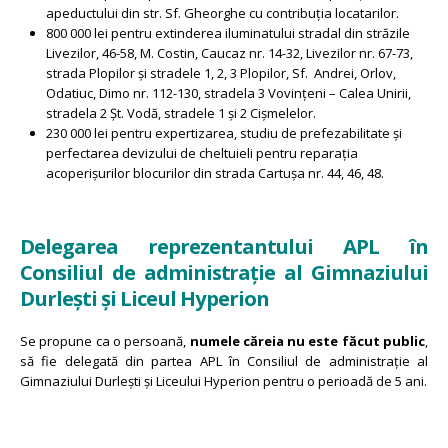
apeductului din str. Sf. Gheorghe cu contribuția locatarilor.
800 000 lei pentru extinderea iluminatului stradal din străzile
Livezilor, 46-58, M. Costin, Caucaz nr. 14-32, Livezilor nr. 67-73,
strada Plopilor și stradele 1, 2, 3 Plopilor, Sf. Andrei, Orlov,
Odatiuc, Dimo nr. 112-130, stradela 3 Vovințeni – Calea Unirii,
stradela 2 Șt. Vodă, stradele 1 și 2 Cișmelelor.
230 000 lei pentru expertizarea, studiu de prefezabilitate și
perfectarea devizului de cheltuieli pentru reparația
acoperișurilor blocurilor din strada Cartușa nr. 44, 46, 48.
Delegarea reprezentantului APL în
Consiliul de administrație al Gimnaziului
Durlești și Liceul Hyperion
Se propune ca o persoană,
numele căreia nu este făcut public
,
să fie delegată din partea APL în Consiliul de administrație al
Gimnaziului Durlești și Liceului Hyperion pentru o perioadă de 5 ani.