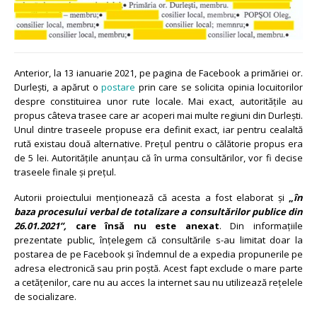
Anterior, la 13 ianuarie 2021, pe pagina de Facebook a primăriei or.
Durlești, a apărut o
postare
prin care se solicita opinia locuitorilor
despre constituirea unor rute locale. Mai exact, autoritățile au
propus câteva trasee care ar acoperi mai multe regiuni din Durlești.
Unul dintre traseele propuse era definit exact, iar pentru cealaltă
rută existau două alternative. Prețul pentru o călătorie propus era
de 5 lei. Autoritățile anunțau că în urma consultărilor, vor fi decise
traseele finale și prețul.
Autorii proiectului menționează că acesta a fost elaborat și
„
în
baza procesului verbal de totalizare a consultărilor publice din
26.01.2021”,
care însă nu este anexat
. Din informațiile
prezentate public, înțelegem că consultările s-au limitat doar la
postarea de pe Facebook și îndemnul de a expedia propunerile pe
adresa electronică sau prin poștă. Acest fapt exclude o mare parte
a cetățenilor, care nu au acces la internet sau nu utilizează rețelele
de socializare.