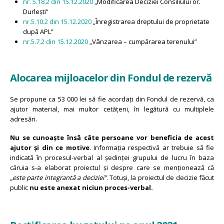
nr. 5.18.2 din 15.12.2020
„Modificarea Deciziei Consiliului or.
Durlești”
nr.5.10.2 din 15.12.2020
„Înregistrarea dreptului de proprietate
după APL”
nr.5.7.2 din 15.12.2020
„Vânzarea – cumpărarea terenului”
Alocarea mijloacelor din Fondul de rezervă
Se propune ca 53 000 lei să fie acordați din Fondul de rezervă, ca
ajutor material, mai multor cetățeni, în legătură cu multiplele
adresări.
Nu se cunoaște însă câte persoane vor beneficia de acest
ajutor și din ce motive
. Informația respectivă ar trebuie să fie
indicată în procesul-verbal al ședinței grupului de lucru în baza
căruia s-a elaborat proiectul și despre care se menționează că
„este parte integrantă a deciziei”
. Totuși, la proiectul de decizie făcut
public
nu este anexat niciun proces-verbal.