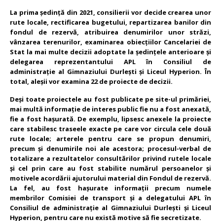
La prima ședință din 2021, consilierii vor decide crearea unor
rute locale, rectificarea bugetului, repartizarea banilor din
fondul de rezervă, atribuirea denumirilor unor străzi,
vânzarea terenurilor, examinarea obiecțiilor Cancelariei de
Stat la mai multe decizii adoptate la ședințele anterioare și
delegarea reprezentantului APL în Consiliul de
administrație al Gimnaziului Durlești și Liceul Hyperion.
În
total, aleșii vor examina 22 de proiecte de decizii.
Deși toate proiectele au fost publicate pe site-ul primăriei,
mai multă informație de interes public fie nu a fost anexată,
fie a fost hașurată. De exemplu, lipsesc anexele la proiecte
care stabilesc traseele exacte pe care vor circula cele două
rute locale; arterele pentru care se propun denumiri,
precum și denumirile noi ale acestora; procesul-verbal de
totalizare a rezultatelor consultărilor privind rutele locale
și cel prin care au fost stabilite numărul persoanelor și
motivele acordării ajutorului material din Fondul de rezervă.
La fel, au fost hașurate informații precum numele
membrilor Comisiei de transport și a delegatului APL în
Consiliul de administrație al Gimnaziului Durlești și Liceul
Hyperion, pentru care nu există motive să fie secretizate.