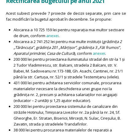
Rectificarea bugetului pe anul 2021
Acest subiect prevede 7 proiecte de decizii separate, prin care se
fac modificări la bugetul aprobat în decembrie. Se propune:
Alocarea a 10 725 159 lei pentru reparația mai multor sectoare
de drum, conform
anexei
.
Alocarea a 2 741 252 lei pentru mai multe instituții (
grădinița 2
„Tărăncuța”, grădința 201 „Mărțișor”, grădinița 3 „Făt frumos”,
Aparatul primăriei, Casa de Cultură
), conform
anexei
.
200 000 lei pentru proiectarea iluminatului stradal din str-la 1 și
2 Tudor Vladimirescu, str. Balcani, stradela 2 Balcani, str. V.
Babei, M. Sadoveanu nr.173-188, Gh. Asachi, Cantinei, nr. 21/1
până la str. Cartușa, nr. 52/1 și stradele Testemițanu (vilele).
431 000 lei pentru achitarea serviciilor comunale, procurarea
materialelor necesare la deschiderea unei grupe noi la
grădinița nr. 2, precum și achitarea salariaților noi angajați
(educator – 2 unități și 1,25 ajutor educator).
200 000 lei pentru proiectarea sistemului de canalizare din
străzile Hotinului, Timișoara Livezilor nr. 2a până la nr. 24, Sf.
Gheorghe, Er. Stratan, Bisericii, Mircești, N. Sulac, Cireșului, B.
Zavatin, strada și stradelele Trandafirilor.
38 000 lei pentru procurarea materialelor de reparații a