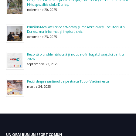
Hîrtoape, albia râului Durlești
noiembrie 20, 2025
Primăria Mea, atelier de advocacy și implicare civică: Locuitorii din
Durlești mai informați și implicați civic
octombrie 23, 2025
Rezolvă o problemă locală și include-o în bugetul orașului pentru
2026
septembrie 22, 2025
Petiții despre șantierul de pe strada Tudor Vladimirescu
martie 24, 2025
UN ORAȘ BUN UN EFORT COMUN