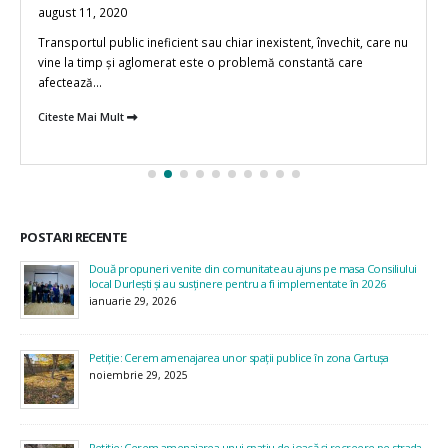
august 11, 2020
Transportul public ineficient sau chiar inexistent, învechit, care nu
vine la timp și aglomerat este o problemă constantă care
afectează...
Citeste Mai Mult
POSTARI RECENTE
Două propuneri venite din comunitate au ajuns pe masa Consiliului
local Durlești și au susținere pentru a fi implementate în 2026
ianuarie 29, 2026
Petiție: Cerem amenajarea unor spații publice în zona Cartușa
noiembrie 29, 2025
Petiție: Cerem amenajarea unui spațiu de joacă și recreere pe strada