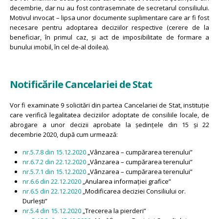
decembrie, dar nu au fost contrasemnate de secretarul consiliului.
Motivul invocat – lipsa unor documente suplimentare care ar fi fost
necesare pentru adoptarea deciziilor respective (cerere de la
beneficiar, în primul caz, și act de imposibilitate de formare a
bunului imobil, în cel de-al doilea).
Notificările Cancelariei de Stat
Vor fi examinate 9 solicitări din partea Cancelariei de Stat, instituție
care verifică legalitatea deciziilor adoptate de consiliile locale, de
abrogare a unor decizii aprobate la ședințele din 15 și 22
decembrie 2020, după cum urmează:
nr.5.7.8 din 15.12.2020
„Vânzarea – cumpărarea terenului”
nr.6.7.2 din 22.12.2020
„Vânzarea – cumpărarea terenului”
nr.5.7.1 din 15.12.2020
„Vânzarea – cumpărarea terenului”
nr.6.6 din 22.12.2020
„Anularea informației grafice”
nr.6.5 din 22.12.2020
„Modificarea deciziei Consiliului or.
Durlești”
nr.5.4 din 15.12.2020
„Trecerea la pierderi”