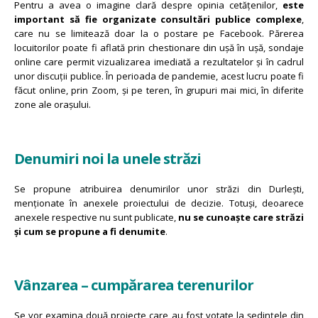
Pentru a avea o imagine clară despre opinia cetățenilor,
este
important să fie organizate consultări publice complexe
,
care nu se limitează doar la o postare pe Facebook. Părerea
locuitorilor poate fi aflată prin chestionare din ușă în ușă, sondaje
online care permit vizualizarea imediată a rezultatelor și în cadrul
unor discuții publice. În perioada de pandemie, acest lucru poate fi
făcut online, prin Zoom, și pe teren, în grupuri mai mici, în diferite
zone ale orașului.
Denumiri noi la unele străzi
Se propune atribuirea denumirilor unor străzi din Durlești,
menționate în anexele proiectului de decizie. Totuși, deoarece
anexele respective nu sunt publicate,
nu se cunoaște care străzi
și cum se propune a fi denumite
.
Vânzarea – cumpărarea terenurilor
Se vor examina două proiecte care au fost votate la ședințele din